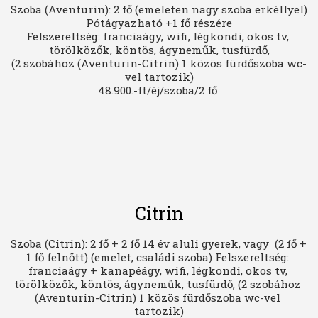
Szoba (Aventurin): 2 fő (emeleten nagy szoba erkéllyel) 
Pótágyazható +1 fő részére

Felszereltség: franciaágy, wifi, légkondi, okos tv, 
törölközők, köntös, ágyneműk, tusfürdő,

(2 szobához (Aventurin-Citrin) 1 közös fürdőszoba wc-
vel tartozik)

48.900.-ft/éj/szoba/2 fő 
Citrin
Szoba (Citrin): 2 fő + 2 fő 14 év aluli gyerek, vagy  (2 fő + 
1 fő felnőtt) (emelet, családi szoba) Felszereltség: 
franciaágy + kanapéágy, wifi, légkondi, okos tv, 
törölközők, köntös, ágyneműk, tusfürdő, (2 szobához 
(Aventurin-Citrin) 1 közös fürdőszoba wc-vel 
tartozik)
