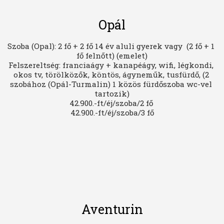
Opál
Szoba (Opal): 2 fő + 2 fő 14 év aluli gyerek vagy  (2 fő + 1 
fő felnőtt) (emelet)

Felszereltség: franciaágy + kanapéágy, wifi, légkondi, 
okos tv, törölközők, köntös, ágyneműk, tusfürdő, (2 
szobához (Opál-Turmalin) 1 közös fürdőszoba wc-vel 
tartozik)

42.900.-ft/éj/szoba/2 fő 

42.900.-ft/éj/szoba/3 fő
Aventurin