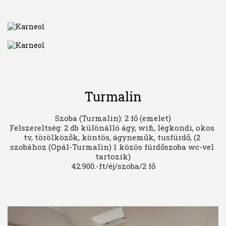
Turmalin
Szoba (Turmalin): 2 fő (emelet)

Felszereltség: 2 db különálló ágy, wifi, légkondi, okos 
tv, törölközők, köntös, ágyneműk, tusfürdő, (2 
szobához (Opál-Turmalin) 1 közös fürdőszoba wc-vel 
tartozik)

42.900.-ft/éj/szoba/2 fő